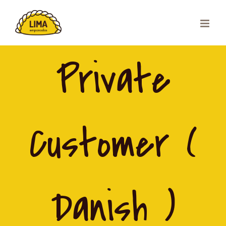
Skip
to
content
Private
Customer (
Danish )